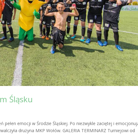
ym Śląsku
 pełen emocji w Środzie Śląskiej. Po niezwykle zaciętej i emocjonuj
e wywalczyła drużyna MKP Wołów. GALERIA TERMINARZ Turniejowi od