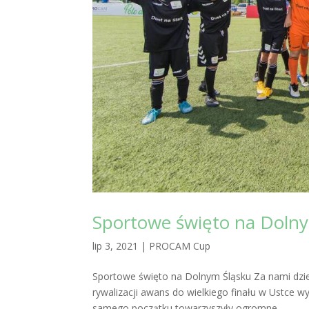
Sportowe święto na Doln
lip 3, 2021
|
PROCAM Cup
Sportowe święto na Dolnym Śląsku Za nami dzień
rywalizacji awans do wielkiego finału w Ustc
samego początku towarzyszyły ogromne...