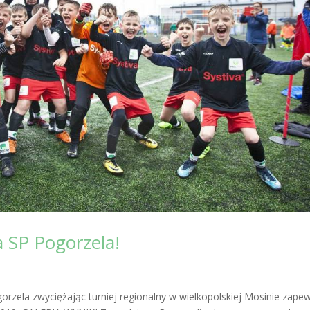
 SP Pogorzela!
rzela zwyciężając turniej regionalny w wielkopolskiej Mosinie zapew